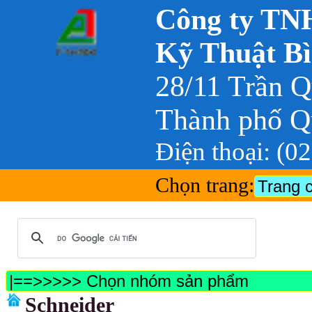
Công ty TNH
Kỹ Thuật B
28/11 Trần 
Thành phố Q
Điện thoại: (0
Chọn trang:
Schneider